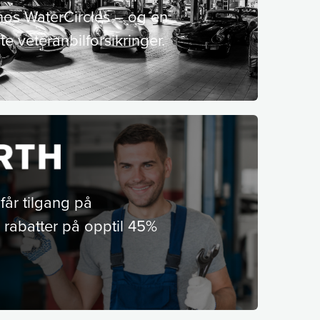
 hos WaterCircles – og en
e veteranbilforsikringer.
år tilgang på
 rabatter på opptil 45%