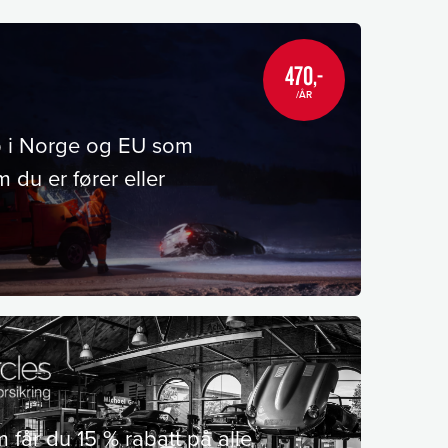
470,-
/ÅR
lp i Norge og EU som
 du er fører eller
år du 15 % rabatt på alle