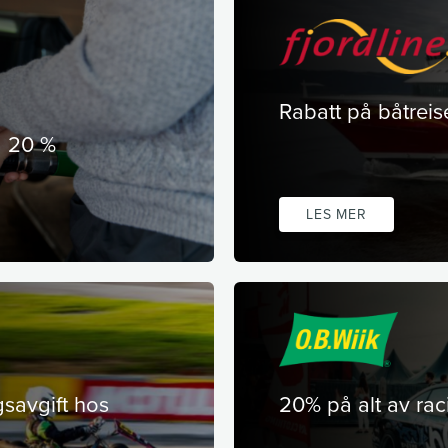
Rabatt på båtreis
g 20 %
LES MER
gsavgift hos
20% på alt av rac