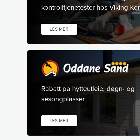
kontrolltjenetester hos Viking Kon
LES MER
Rabatt på hytteutleie, døgn- og
sesongplasser
LES MER