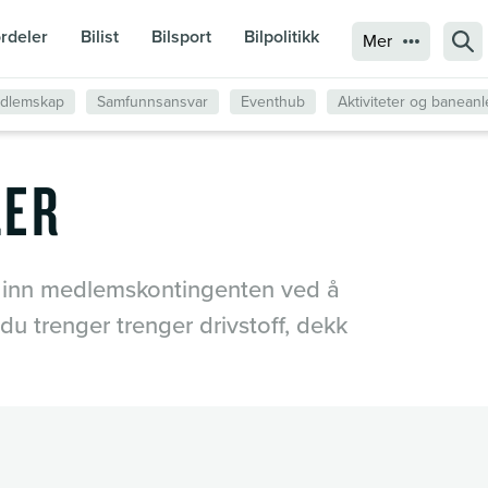
rdeler
Bilist
Bilsport
Bilpolitikk
Sø
Mer
edlemskap
Samfunnsansvar
Eventhub
Aktiviteter og banean
LER
 inn medlemskontingenten ved å
u trenger trenger drivstoff, dekk