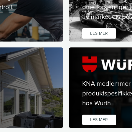
troll.
dine forsikringer
av markedets best
LES MER
KNA medlemmer f
produktspesifikke
hos Würth
LES MER