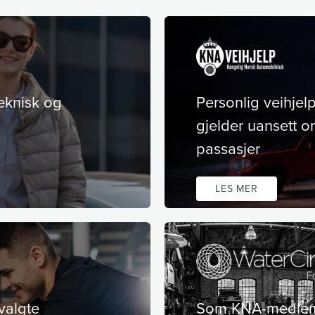
eknisk og
Personlig veihje
gjelder uansett om
passasjer
LES MER
valgte
Som KNA-medlem f