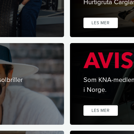
Hurtigruta Carglas
LES MER
olbriller
Som KNA-medlem f
i Norge.
LES MER