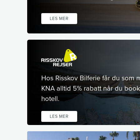
LES MER
Hos Risskov Bilferie får du som
KNA alltid 5% rabatt når du booke
hotell.
LES MER