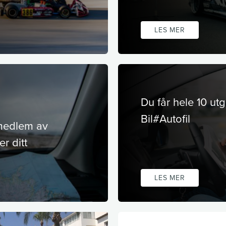
LES MER
Du får hele 10 ut
Bil#Autofil
 medlem av
r ditt
LES MER