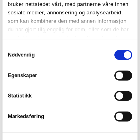
bruker nettstedet vårt, med partnerne våre innen
sosiale medier, annonsering og analysearbeid,
som kan kombinere den med annen informasjon
du har gjort tilgjengelig for dem, eller som de har
LES MER
samlet inn gjennom din bruk av tjenestene deres.
Samtykkevalg
Nødvendig
470,-
/ÅR
Egenskaper
Personlig veihjelp i Norge og EU som gjelder
uansett om du er fører eller passasjer
Statistikk
Markedsføring
LES MER