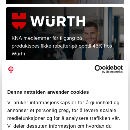
KNA medlemmer får tilgang på
produktspesifikke rabatter på opptil 45% hos
Würth
LES MER
Denne nettsiden anvender cookies
Vi bruker informasjonskapsler for å gi innhold og
annonser et personlig preg, for å levere sosiale
mediefunksjoner og for å analysere trafikken vår.
Som KNA-medlem får du gratis teknisk og
Vi deler dessuten informasjon om hvordan du
juridisk rådgivning