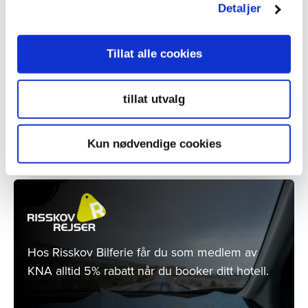
Detaljer
Tillat alle cookies
KNA-medlemmer får rabatt på utvalgte
kontrolltjenetester hos Viking Kontroll.
tillat utvalg
Kun nødvendige cookies
LES MER
Hos Risskov Bilferie får du som medlem av
KNA alltid 5% rabatt når du booker ditt hotell.