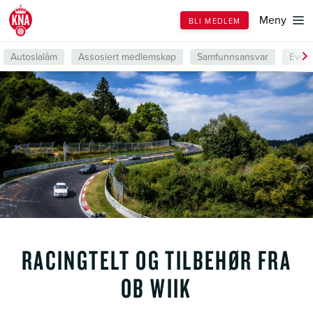
Till
Meny
BLI MEDLEM
forsiden
Autoslalåm
Assosiert medlemskap
Samfunnsansvar
Even
RACINGTELT OG TILBEHØR FRA
OB WIIK