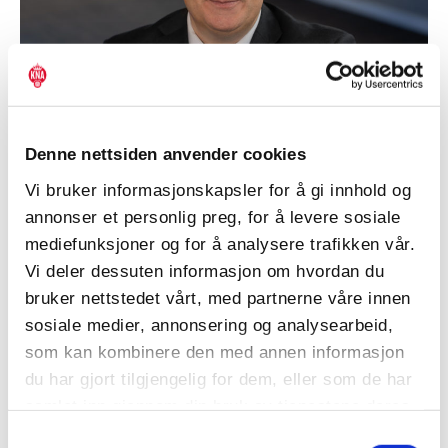
Denne nettsiden anvender cookies
Bilpolitikk
FrP vil kutte bensinavgiften med 3 kroner
Vi bruker informasjonskapsler for å gi innhold og
annonser et personlig preg, for å levere sosiale
mediefunksjoner og for å analysere trafikken vår.
Vi deler dessuten informasjon om hvordan du
bruker nettstedet vårt, med partnerne våre innen
sosiale medier, annonsering og analysearbeid,
som kan kombinere den med annen informasjon
du har gjort tilgjengelig for dem, eller som de har
samlet inn gjennom din bruk av tjenestene deres.
Samtykkevalg