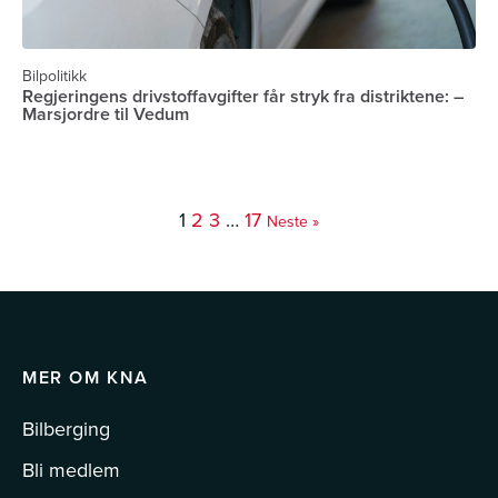
Bilpolitikk
Regjeringens drivstoffavgifter får stryk fra distriktene: –
Marsjordre til Vedum
1
2
3
…
17
Neste »
MER OM KNA
Bilberging
Bli medlem