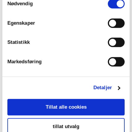
Nødvendig
Bilpolitikk
Full elbilmoms i 2027 utsettes
Egenskaper
Statistikk
Markedsføring
Detaljer
Tillat alle cookies
Bilpolitikk
Bilistene er SP en takk skyldig
tillat utvalg