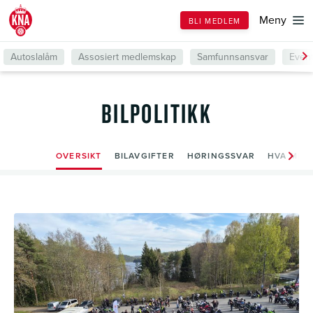
Till
Meny
BLI MEDLEM
forsiden
Autoslalåm
Assosiert medlemskap
Samfunnsansvar
Even
BILPOLITIKK
OVERSIKT
BILAVGIFTER
HØRINGSSVAR
HVA MEN