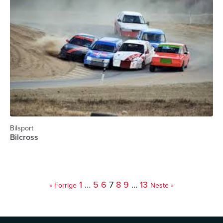
Bilsport
Bilcross
1
…
5
6
7
8
9
…
13
« Forrige
Neste »