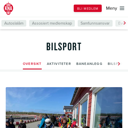
Till
Meny
BLI MEDLEM
forsiden
Autoslalåm
Assosiert medlemskap
Samfunnsansvar
Even
BILSPORT
OVERSIKT
AKTIVITETER
BANEANLEGG
BILSPORT