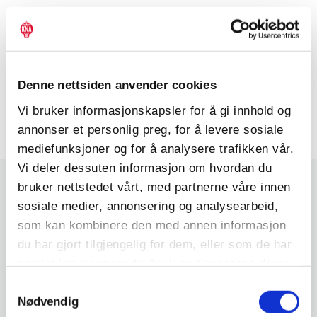
Deltakere: Fylkesordfører Jon Askeland,
gruppeleder i fylkestingsgruppen,
Arve Hellet
(AP),
fylkesordførerkandidat,
Silja Ekeland Bjørkly
(H) og
fylkesordførerkandidat,
Terje Søviknes
(FrP).
Denne nettsiden anvender cookies
Arrangør er KNA Bergen.
Vi bruker informasjonskapsler for å gi innhold og
annonser et personlig preg, for å levere sosiale
mediefunksjoner og for å analysere trafikken vår.
Vi deler dessuten informasjon om hvordan du
bruker nettstedet vårt, med partnerne våre innen
sosiale medier, annonsering og analysearbeid,
RELATERTE ARTIKLER
som kan kombinere den med annen informasjon
du har gjort tilgjengelig for dem, eller som de har
samlet inn gjennom din bruk av tjenestene deres.
Samtykkevalg
Nødvendig