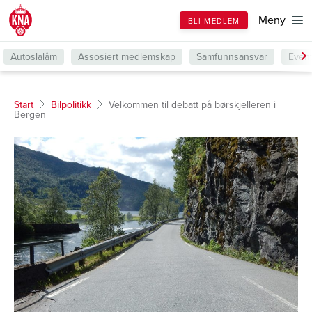
Till
Meny
BLI MEDLEM
forsiden
Autoslalåm
Assosiert medlemskap
Samfunnsansvar
Even
Start
Bilpolitikk
Velkommen til debatt på børskjelleren i
Bergen