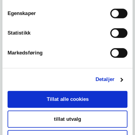
Egenskaper
Bilpolitikk
Statistikk
Trafikksikkerhetstoppene møtte MC-miljøet på Tyrigrava
Markedsføring
Detaljer
Tillat alle cookies
Bilpolitikk
Gjennomslag i drivstoffsaken: 4,51 kroner reduksjon i
tillat utvalg
avgiftene