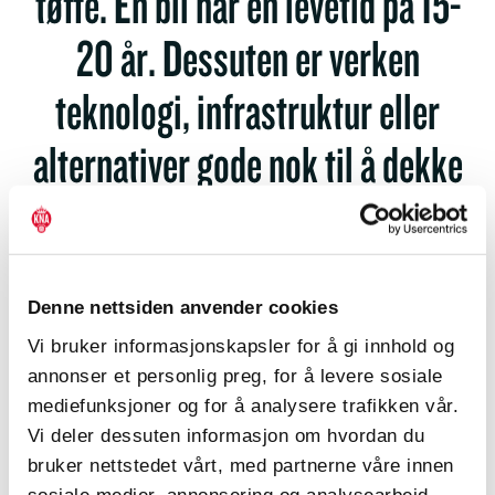
tøffe. En bil har en levetid på 15-
20 år. Dessuten er verken
teknologi, infrastruktur eller
alternativer gode nok til å dekke
folks transportbehov, i alle fall
ikke i dag. -Vi trenger en
realistisk miljøpolitikk som gir
Denne nettsiden anvender cookies
Vi bruker informasjonskapsler for å gi innhold og
resultater, men som samtidig
annonser et personlig preg, for å levere sosiale
mediefunksjoner og for å analysere trafikken vår.
ivaretar folks transportbehov.
Vi deler dessuten informasjon om hvordan du
bruker nettstedet vårt, med partnerne våre innen
Generalsekretær Børre Skiaker, Kongelig Norsk