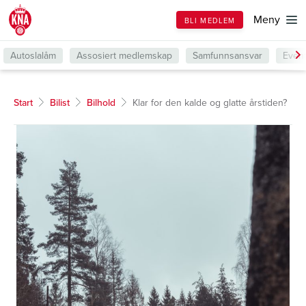
Till
Meny
BLI MEDLEM
forsiden
Autoslalåm
Assosiert medlemskap
Samfunnsansvar
Even
Start
Bilist
Bilhold
Klar for den kalde og glatte årstiden?