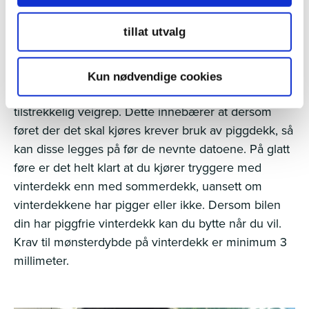
Slik er piggdekkreglene:
tillat utvalg
Fra 16. oktober er det lov å kjøre med piggdekk i
Nordland, Troms og Finnmark. I resten av landet er
tilsvarende dato 1. november. Husk at du som fører
Kun nødvendige cookies
har ansvar for at bilen til enhver tid er sikret
tilstrekkelig veigrep. Dette innebærer at dersom
føret der det skal kjøres krever bruk av piggdekk, så
kan disse legges på før de nevnte datoene. På glatt
føre er det helt klart at du kjører tryggere med
vinterdekk enn med sommerdekk, uansett om
vinterdekkene har pigger eller ikke. Dersom bilen
din har piggfrie vinterdekk kan du bytte når du vil.
Krav til mønsterdybde på vinterdekk er minimum 3
millimeter.