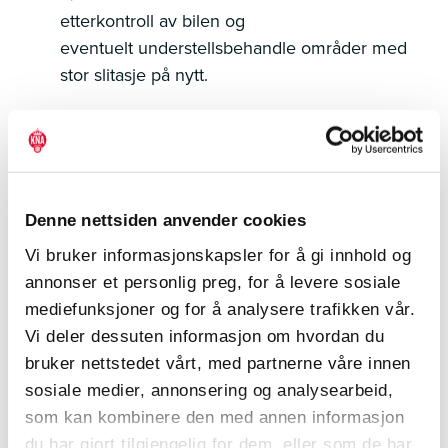
etterkontroll av bilen og
eventuelt understellsbehandle områder med
stor slitasje på nytt.
Vask bilen din ofte og jevnlig dersom du kjører
på veier hvor det brukes veisalt. Salting
fører som kjent til at korrosjon på kjøretøy
Denne nettsiden anvender cookies
starter tidligere og at korrosjonshastigheten
Vi bruker informasjonskapsler for å gi innhold og
øker.
annonser et personlig preg, for å levere sosiale
mediefunksjoner og for å analysere trafikken vår.
Vi deler dessuten informasjon om hvordan du
Sjekk lyktene og lyspærer. Bytt ut lyspærene
bruker nettstedet vårt, med partnerne våre innen
dersom de er svake eller ikke fungerer.
sosiale medier, annonsering og analysearbeid,
som kan kombinere den med annen informasjon
du har gjort tilgjengelig for dem, eller som de har