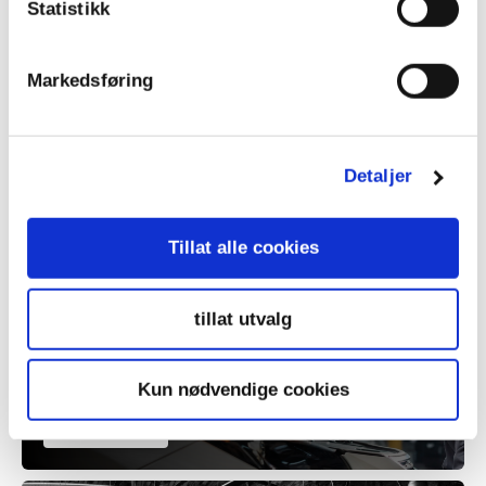
Statistikk
Markedsføring
Detaljer
Tillat alle cookies
KNA-medlemmer får rabatt på utvalgte
kontrolltjenetester hos Viking Kontroll.
tillat utvalg
Kun nødvendige cookies
LES MER