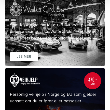
Som KNA-medlem får du 15 % rabatt på alle
dine forsikringer hos WaterCircles – og en av
markedets beste veteranbilforsikringer.
LES MER
470,-
/ÅR
Personlig veihjelp i Norge og EU som gjelder
uansett om du er fører eller passasjer