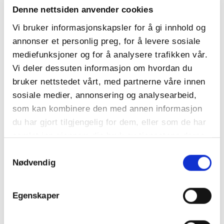
Se flere medlemsfordeler her:
Denne nettsiden anvender cookies
Vi bruker informasjonskapsler for å gi innhold og
annonser et personlig preg, for å levere sosiale
mediefunksjoner og for å analysere trafikken vår.
Vi deler dessuten informasjon om hvordan du
10% rabatt på ferjereiser med Go Nordic
bruker nettstedet vårt, med partnerne våre innen
Cruiseline
sosiale medier, annonsering og analysearbeid,
som kan kombinere den med annen informasjon
du har gjort tilgjengelig for dem, eller som de har
samlet inn gjennom din bruk av tjenestene deres.
LES MER
Samtykkevalg
Nødvendig
LES MER
Egenskaper