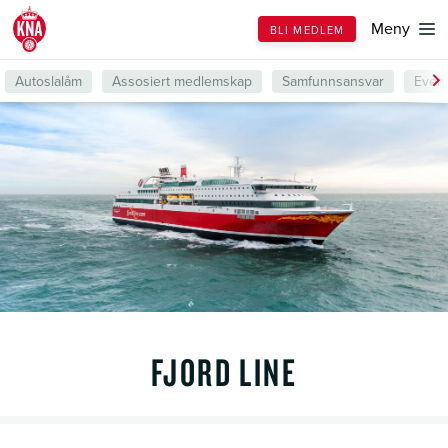
Till
Meny
BLI MEDLEM
forsiden
Autoslalåm
Assosiert medlemskap
Samfunnsansvar
Even
FJORD LINE