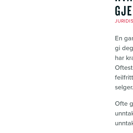
GJE
JURIDI
En gar
gi deg
har kr
Oftest
feilfr
selger
Ofte g
unntak
unntak