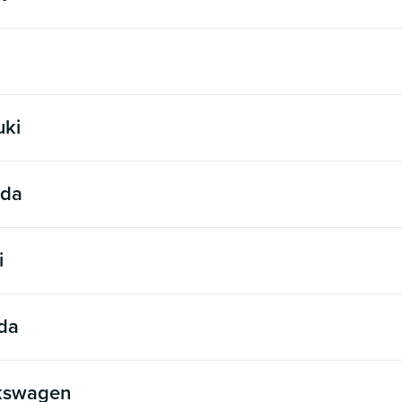
uki
da
i
da
kswagen