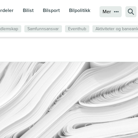
rdeler
Bilist
Bilsport
Bilpolitikk
Sø
Mer
edlemskap
Samfunnsansvar
Eventhub
Aktiviteter og banean