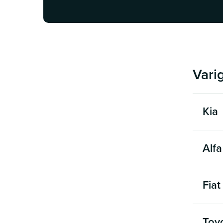
Vari
Kia
Alf
Fiat
Toy