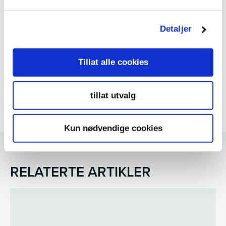
gjennomslag man får. Det er fremdeles i det blå hva
som blir det endelige vedtatte budsjettet for 2026,
men i en tid der bilen er under stadig større press
Detaljer
fortjener SP ros for å ha stått skulder ved skulder
med norske bilister denne høsten, og sikret et viktig
Tillat alle cookies
og riktig gjennomslag for norske hverdagsbilister.
For noen ganger fortjener også bremsing av dårlig
tillat utvalg
politikk skryt, heder og ære.
Kun nødvendige cookies
RELATERTE ARTIKLER