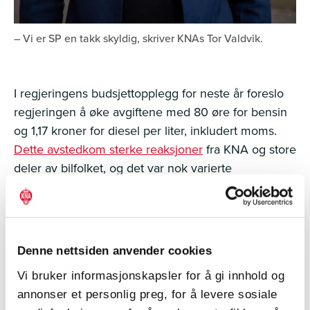
– Vi er SP en takk skyldig, skriver KNAs Tor Valdvik.
I regjeringens budsjettopplegg for neste år foreslo
regjeringen å øke avgiftene med 80 øre for bensin
og 1,17 kroner for diesel per liter, inkludert moms.
Dette avstedkom sterke reaksjoner
fra KNA og store
deler av bilfolket, og det var nok varierte
forventninger til hva SP kunne få til i forhandlinger
med SV, MDG og Rødt. SP har
klart å nulle ut
regjeringens foreslåtte avgiftsøkninger på drivstoff
for neste år i avtalen de har landet med AP og Rødt.
Denne nettsiden anvender cookies
Dette fortjener Trygve Slagsvold Vedum,
Vi bruker informasjonskapsler for å gi innhold og
forhandlingsdelegat Bjørn Arild Gram og resten av
annonser et personlig preg, for å levere sosiale
SPs stortingsgruppe ros for.