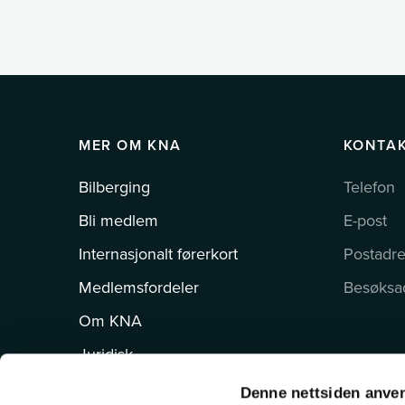
MER OM KNA
KONTA
Bilberging
Telefon
Bli medlem
E-post
Internasjonalt førerkort
Postadr
Medlemsfordeler
Besøksa
Om KNA
Juridisk
Brukeravtale og personvern
Denne nettsiden anve