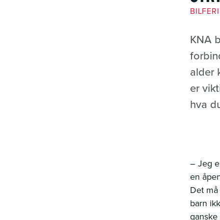
BILFER
KNA bl
forbin
alder 
er vik
hva du
– Jeg e
en åpenb
Det må 
barn ik
ganske 