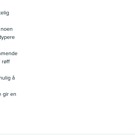
elig
e noen
 dypere
kommende
 røff
ulig å
e gir en