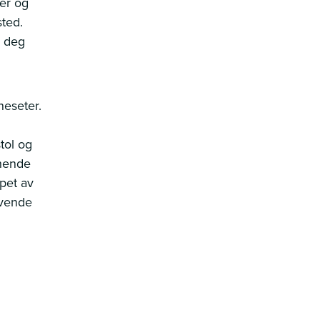
er og
sted.
i deg
neseter.
tol og
 hende
øpet av
 vende