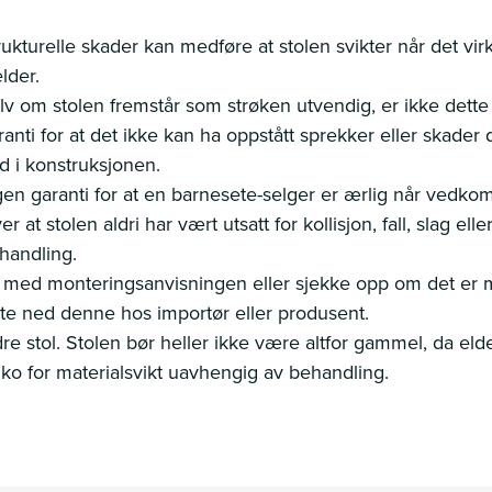
rukturelle skader kan medføre at stolen svikter når det virk
elder.
lv om stolen fremstår som strøken utvendig, er ikke dett
ranti for at det ikke kan ha oppstått sprekker eller skader
d i konstruksjonen.
gen garanti for at en barnesete-selger er ærlig når ved
er at stolen aldri har vært utsatt for kollisjon, fall, slag eller
handling.
 med monteringsanvisningen eller sjekke opp om det er m
ste ned denne hos importør eller produsent.
dre stol. Stolen bør heller ikke være altfor gammel, da eld
siko for materialsvikt uavhengig av behandling.