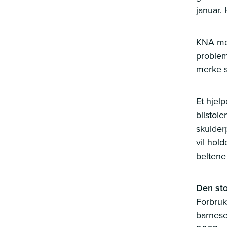
januar.
KNA men
problem
merke s
Et hjel
bilstol
skulder
vil hol
belten
Den st
Forbruk
barnese