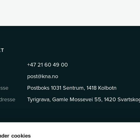
KT
+47 21 60 49 00
post@kna.no
esse
Postboks 1031 Sentrum, 1418 Kolbotn
dresse
Tyrigrava, Gamle Mossevei 55, 1420 Svartsko
nder cookies