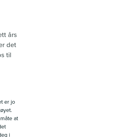
tt års
er det
s til
t er jo
tøyet.
 måte at
det
deg i