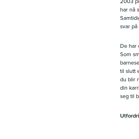
2003 pu
har nå s
Samtidi
svar på
De har 
Som små
barnese
til slut
du blir 
din kar
seg til
Utfordr