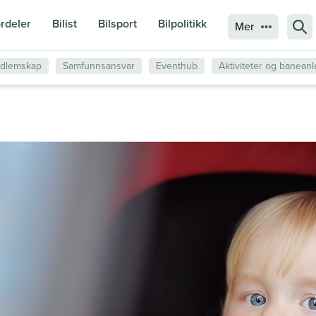
rdeler
Bilist
Bilsport
Bilpolitikk
Sø
Mer
edlemskap
Samfunnsansvar
Eventhub
Aktiviteter og banean