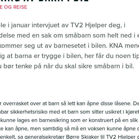
IE OG REISE
e i januar intervjuet av TV2 Hjelper deg, i
delse med en sak om småbarn som helt ned i e
kommer seg ut av barnesetet i bilen. KNA men
tig at barna er trygge i bilen, her får du noen tip
 bør tenke på når du skal sikre småbarn i bil.
r overrasket over at barn så lett kan åpne disse låsene. De
ar sikkerhetsrisiko med et barn som sitter usikret i kjøre
kunne lages en barnesikring som er konstruert på en slik
ke kan åpne, men samtidig så må en voksen kunne åpne 
enkelt, sa generalsekretær Børre Skiaker til TV2 Hjelper 