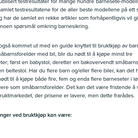
blisert testresultater for mange hundre barnesete-modell
amlet testresultatene for de aller beste modellene på ett 
g har de samlet en rekke artikler som forhåpentligvis vil g
 noen spørsmål omkring barnesikring.
også kommet ut med en guide knyttet til bruktkjøp av bar
barnsforelder med bil, blir du nødt til å kjøpe minst tre
ter; først en babystol, deretter en bakovervendt småbarns
t en beltestol. Har du flere barn og/eller flere biler, kan det
nødt til å kjøpe både fire, fem og enda flere barneseter i l
riere som småbarnsforelder. Det kan det være fristende å
 bruktmarkedet, der prisene er lavere, men dette frarådes.
inger ved bruktkjøp kan være: