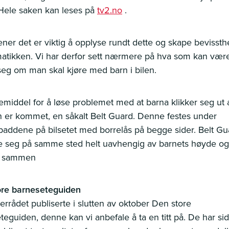
 Hele saken kan leses på
tv2.no
.
er det er viktig å opplyse rundt dette og skape bevissth
atikken. Vi har derfor sett nærmere på hva som kan være 
eg om man skal kjøre med barn i bilen.
pemiddel for å løse problemet med at barna klikker seg ut 
en er kommet, en såkalt Belt Guard. Denne festes under
paddene på bilsetet med borrelås på begge sider. Belt G
de seg på samme sted helt uavhengig av barnets høyde og
e sammen
ore barneseteguiden
errådet publiserte i slutten av oktober Den store
teguiden, denne kan vi anbefale å ta en titt på. De har si