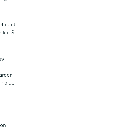
et rundt
lurt å
av
uarden
 holde
den