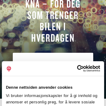
KNA – FOR DEG
SOM TRENGER
BILEN I
HVERDAGEN
Hovedmedlem
600
/ÅR
Denne nettsiden anvender cookies
Teknisk og juridisk rådgivning
Vi bruker informasjonskapsler for å gi innhold og
Bladet Bil#AUTOFIL 10 utgaver pr. år
annonser et personlig preg, for å levere sosiale