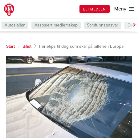
Till
Meny
BLI MEDLEM
forsiden
Autoslalåm
Assosiert medlemskap
Samfunnsansvar
Even
Start
Bilist
Ferietips til deg som skal på bilferie i Europa