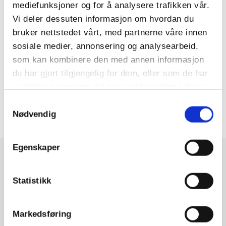
inkludert medlemsmagasinet Motorliv
mediefunksjoner og for å analysere trafikken vår.
KNAs rabattprogram
Vi deler dessuten informasjon om hvordan du
bruker nettstedet vårt, med partnerne våre innen
Kan oppgraderes med KNA Veihjelp
for 470,- /år
sosiale medier, annonsering og analysearbeid,
som kan kombinere den med annen informasjon
BLI MEDLEM NÅ!
du har gjort tilgjengelig for dem, eller som de har
samlet inn gjennom din bruk av tjenestene deres.
Samtykkevalg
Nødvendig
Egenskaper
RELATERTE ARTIKLER
Statistikk
Markedsføring