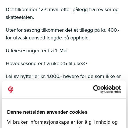
Det tilkommer 12% mva. etter pålegg fra revisor og
skatteetaten.
Utenfor sesong tilkommer det et tillegg på kr. 400.-
for utvask uansett lengde på opphold.
Utleiesesongen er fra 1. Mai
Hovedsesong er fra uke 25 til uke37
Lei av hytter er kr. 1.000.- høyere for de som ikke er
medlemmer i KNA Telemark i sesongen.
Inkludert gratis vask av hyttene
og internettforbindelse på alle VÅRE hytter i
Denne nettsiden anvender cookies
sesongen.
Vi bruker informasjonskapsler for å gi innhold og
Det leies ikke ut enkeltdager i sesongen.