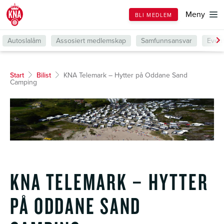
Till
Meny
BLI MEDLEM
forsiden
Autoslalåm
Assosiert medlemskap
Samfunnsansvar
Even
Start
Bilist
KNA Telemark – Hytter på Oddane Sand
Camping
KNA TELEMARK – HYTTER
PÅ ODDANE SAND