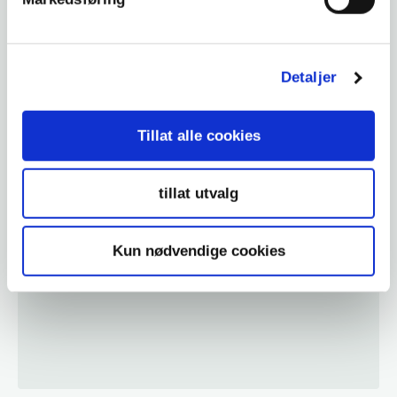
Detaljer
Tillat alle cookies
Bilist
Åpningstider KNA-Kontoret sommeren 2026
tillat utvalg
Kun nødvendige cookies