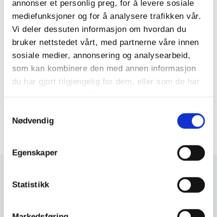
annonser et personlig preg, for å levere sosiale
mediefunksjoner og for å analysere trafikken vår.
Til hytteleier
Vi deler dessuten informasjon om hvordan du
Hvis noe mangler er ødelagt eller knust så vennligst
bruker nettstedet vårt, med partnerne våre innen
gi beskjed i vakta. All søppel inne og ute skal kastes
sosiale medier, annonsering og analysearbeid,
i containerne.
som kan kombinere den med annen informasjon
du har gjort tilgjengelig for dem, eller som de har
Ankomsttid på hyttene er tidligst søndager kl: 15.00
samlet inn gjennom din bruk av tjenestene deres.
og avreisetidspunkt er kl: 12.00
Samtykkevalg
Nødvendig
Vi ønsker dere et hyggelig opphold.
Egenskaper
Statistikk
RELATERTE ARTIKLER
Markedsføring