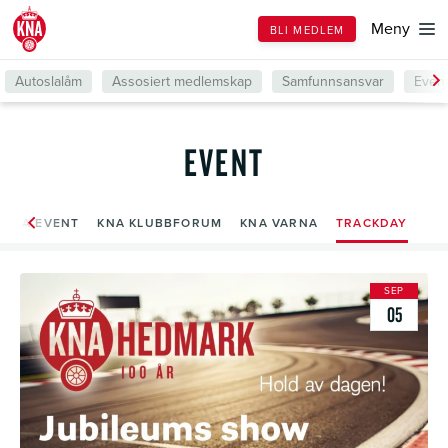
Till
Meny
BLI MEDLEM
forsiden
Autoslalåm
Assosiert medlemskap
Samfunnsansvar
Even
EVENT
KNA EVENT
KNA KLUBBFORUM
KNA VARNA
TRACKDAY
SEP
05