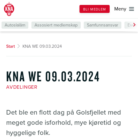
Till
Meny
BLI MEDLEM
forsiden
Autoslalåm
Assosiert medlemskap
Samfunnsansvar
Even
Start
KNA WE 09.03.2024
KNA WE 09.03.2024
AVDELINGER
Det ble en flott dag på Golsfjellet med
meget gode isforhold, mye kjøretid og
hyggelige folk.