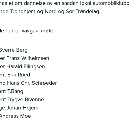
aalet om dannelse av en saadan lokal automobilklubb
nde Trondhjem og Nord og Sør-Trøndelag.
e herrer «avga» møte:
Sverre Berg
er Franz Wilhelmsen
er Harald Ellingsen
nt Erik Røed
nd Hans Chr. Schrøeder
nt T.Bang
ent Trygve Brænne
ge Johan Hojem
 Andreas Moe