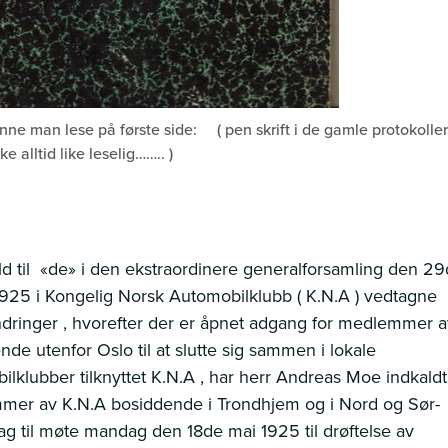
nne man lese på første side: ( pen skrift i de gamle protokolle
ke alltid like leselig…….. )
ld til «de» i den ekstraordinere generalforsamling den 2
1925 i Kongelig Norsk Automobilklubb ( K.N.A ) vedtagne
ndringer , hvorefter der er åpnet adgang for medlemmer 
nde utenfor Oslo til at slutte sig sammen i lokale
ilklubber tilknyttet K.N.A , har herr Andreas Moe indkaldt
er av K.N.A bosiddende i Trondhjem og i Nord og Sør-
ag til møte mandag den 18de mai 1925 til drøftelse av