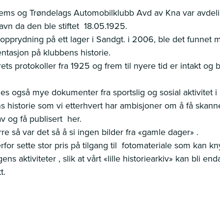
ems og Trøndelags Automobilklubb Avd av Kna var avdel
avn da den ble stiftet 18.05.1925.
opprydning på ett lager i Sandgt. i 2006, ble det funnet 
tasjon på klubbens historie.
rets protokoller fra 1925 og frem til nyere tid er intakt og bl
.
es også mye dokumenter fra sportslig og sosial aktivitet i
s historie som vi etterhvert har ambisjoner om å få skann
v og få publisert her.
e så var det så å si ingen bilder fra «gamle dager» .
erfor sette stor pris på tilgang til fotomateriale som kan kny
ens aktiviteter , slik at vårt «lille historiearkiv» kan bli en
t.