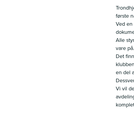
Trondhj
første n
Ved en 
dokumen
Alle sty
vare på
Det finn
klubben
en del a
Dessverr
Vi vil d
avdeling
komplet