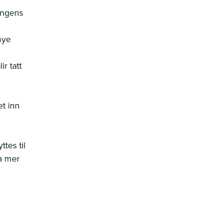
ingens
mye
ir tatt
et inn
ttes til
da mer