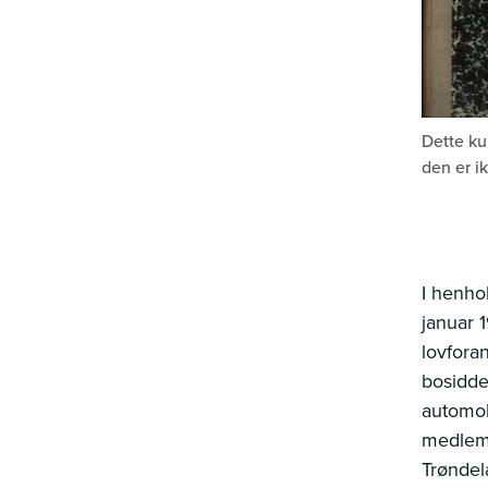
Dette ku
den er ik
I henho
januar 
lovfora
bosidde
automob
medlemm
Trøndel