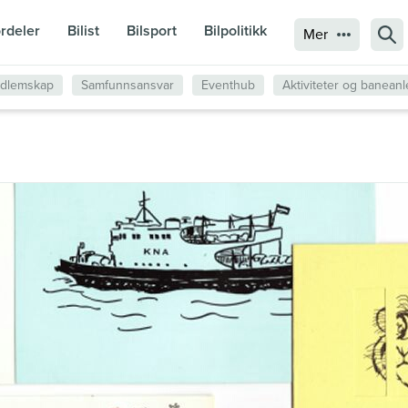
rdeler
Bilist
Bilsport
Bilpolitikk
Sø
Mer
edlemskap
Samfunnsansvar
Eventhub
Aktiviteter og banean