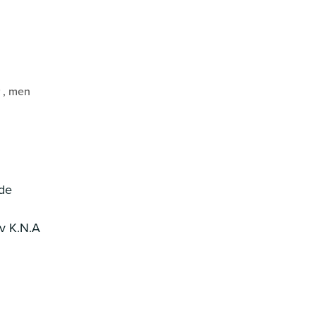
r , men
9de
av K.N.A