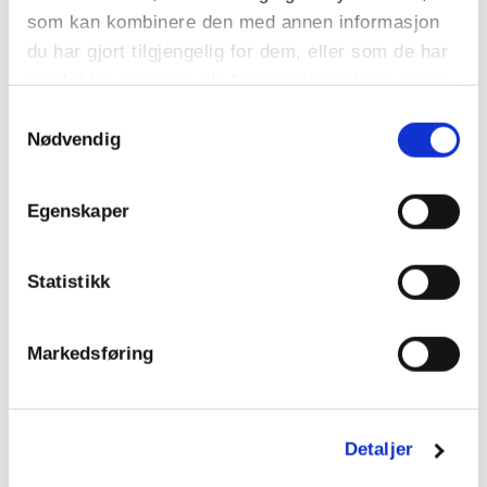
som kan kombinere den med annen informasjon
du har gjort tilgjengelig for dem, eller som de har
samlet inn gjennom din bruk av tjenestene deres.
Samtykkevalg
Lånt banebil med logo påklistret for anledningen skapte
Nødvendig
stor begeistring.
Egenskaper
Statistikk
Markedsføring
Detaljer