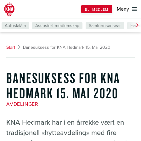
Till
Meny
BLI MEDLEM
forsiden
Autoslalåm
Assosiert medlemskap
Samfunnsansvar
Even
Start
Banesuksess for KNA Hedmark 15. Mai 2020
BANESUKSESS FOR KNA
HEDMARK 15. MAI 2020
AVDELINGER
KNA Hedmark har i en årrekke vært en
tradisjonell «hytteavdeling» med fire