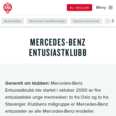
Till
Meny
BLI MEDLEM
forsiden
Autoslalåm
Assosiert medlemskap
Samfunnsansvar
Even
MERCEDES-BENZ
ENTUSIASTKLUBB
Generelt om klubben:
Mercedes-Benz
Entusiastklubb ble startet i oktober 2000 av fire
entusiastiske unge mennesker; to fra Oslo og to fra
Stavanger. Klubbens målgruppe er Mercedes-Benz
entusiaster av alle Mercedes-Benz-modeller.