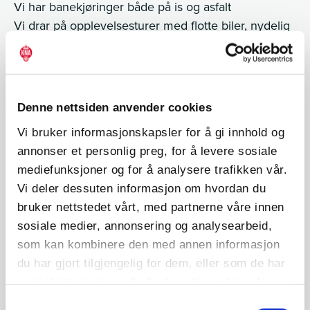
Vi har banekjøringer både på is og asfalt
Vi drar på opplevelsesturer med flotte biler, nydelig
natur og herlige måltider.
Hvem står bak?
Som nevnt ble klubben startet av fire personer:
Denne nettsiden anvender cookies
Simen Malerbakken, Michael Nielsen, Trude Svanes
og Sven-Håkon Voldum.
Vi bruker informasjonskapsler for å gi innhold og
annonser et personlig preg, for å levere sosiale
mediefunksjoner og for å analysere trafikken vår.
Vi deler dessuten informasjon om hvordan du
bruker nettstedet vårt, med partnerne våre innen
sosiale medier, annonsering og analysearbeid,
som kan kombinere den med annen informasjon
du har gjort tilgjengelig for dem, eller som de har
samlet inn gjennom din bruk av tjenestene deres.
Samtykkevalg