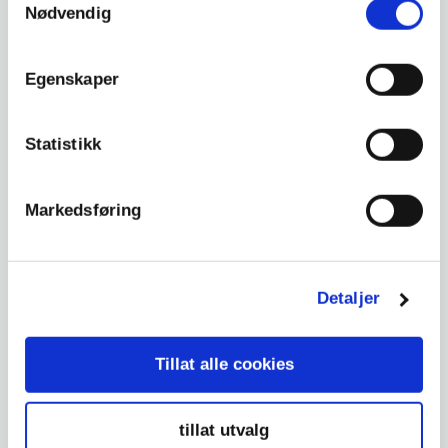
Nødvendig
INTERESSERT?
SE KLUBBENS HJEMMESIDE
Egenskaper
HER
Statistikk
KLIKK HER
Markedsføring
Detaljer
Tillat alle cookies
tillat utvalg