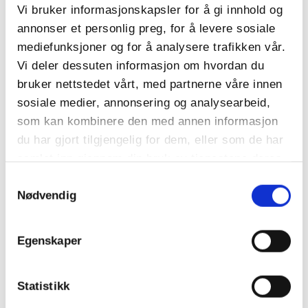
vårdag med masse biler, hyggelig prat med motor
Vi bruker informasjonskapsler for å gi innhold og
og bilinteresse i sentrum. Forrige gang var vi rundt
annonser et personlig preg, for å levere sosiale
100 biler og vi håper på en enda større oppslutning
mediefunksjoner og for å analysere trafikken vår.
våren 2026.
Vi deler dessuten informasjon om hvordan du
bruker nettstedet vårt, med partnerne våre innen
I tillegg til mange flotte kjøretøy, blir det enkel
sosiale medier, annonsering og analysearbeid,
servering med salg av kaffe og kaker.
som kan kombinere den med annen informasjon
du har gjort tilgjengelig for dem, eller som de har
Vi har simulator hvor du kan «kjøre» på bane, få mer
samlet inn gjennom din bruk av tjenestene deres.
informasjon om vårt tilbud via KNA Trackday
banedager, og fordelene med å være medlem i
Samtykkevalg
Nødvendig
KNA Hedmark.
Egenskaper
Statistikk