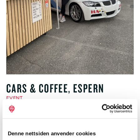
CARS & COFFEE, ESPERN
EVENT
Denne nettsiden anvender cookies
Vi håper flest mulig tar turen og bidrar til en flott