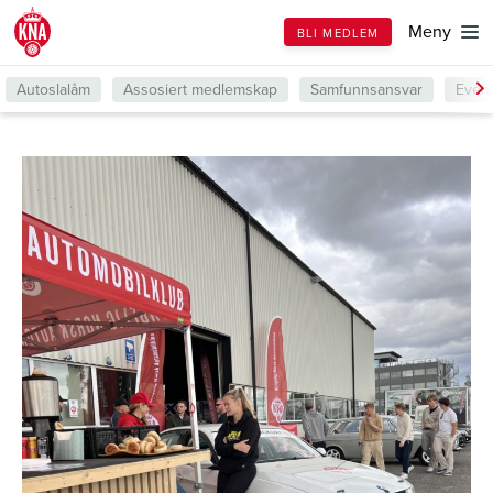
Till
Meny
BLI MEDLEM
forsiden
Autoslalåm
Assosiert medlemskap
Samfunnsansvar
Even